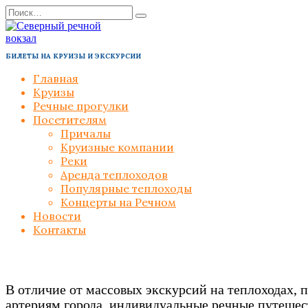
Перейти
Search
к
for:
содержанию
БИЛЕТЫ НА КРУИЗЫ И ЭКСКУРСИИ
Главная
Круизы
Речные прогулки
Посетителям
Причалы
Круизные компании
Реки
Аренда теплоходов
Популярные теплоходы
Концерты на Речном
Новости
Контакты
В отличие от массовых экскурсий на теплоходах,
артериям города, индивидуальные речные путешес