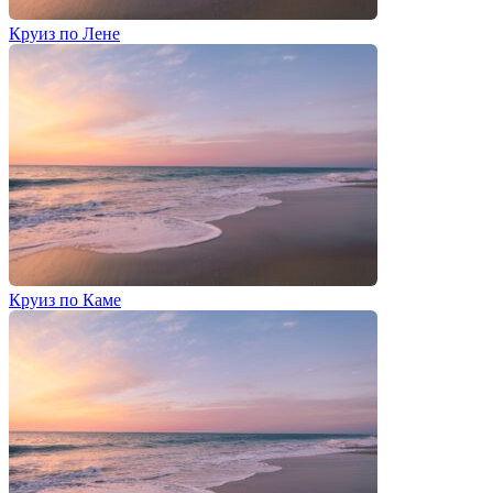
Круиз по Лене
Круиз по Каме