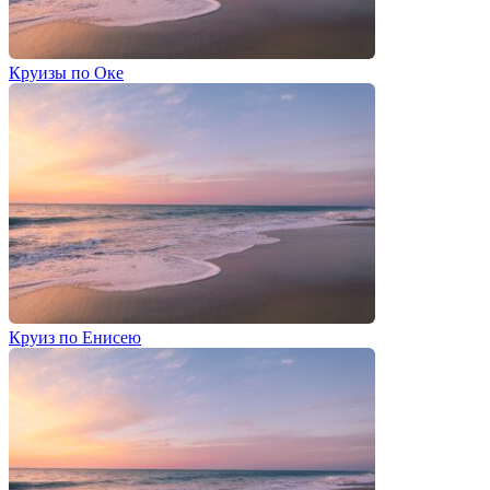
Круизы по Оке
Круиз по Енисею