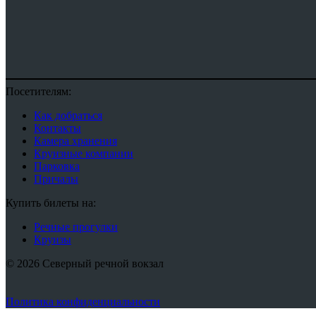
Посетителям:
Как добраться
Контакты
Камера хранения
Круизные компании
Парковка
Причалы
Купить билеты на:
Речные прогулки
Круизы
© 2026 Северный речной вокзал
Политика конфиденциальности