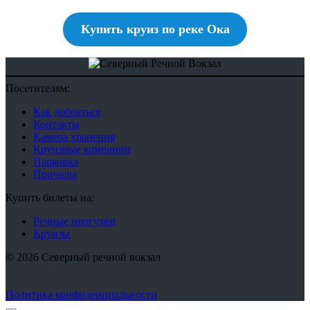
Купить круиз по реке Ока
Посетителям:
Как добраться
Контакты
Камера хранения
Круизные компании
Парковка
Причалы
Купить билеты на:
Речные прогулки
Круизы
© 2026 Северный речной вокзал
Политика конфиденциальности