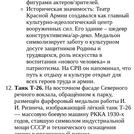
фигурами актеров/зрителей.
Историческая значимость: Театр
Красной Армии создавался как главный
культурно-идеологический центр
вооруженных сил. Его здание – шедевр
конструктивизма/ар-деко. Медальон
символизирует заботу о культурном
досуге защитников Родины и
трудящихся, роль искусства в
воспитании «нового человека» и
патриотизма. На СРВ он напоминал, что
путь к отдыху и культуре открыт для
всех героев труда и армии.
Танк Т-26.
На восточном фасаде Северного
речного вокзала, обращённом к парку,
размещён фарфоровый медальон работы И.
И. Ризнича, изображающий лёгкий танк Т-26
— массовую боевую машину РККА 1930-х
годов, ставшую символом индустриальной
мощи СССР и технического оснащения
армии в предвоенный период.