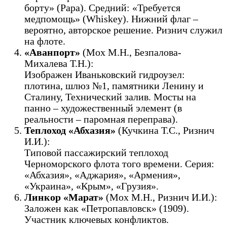
борту» (Papa). Средний: «Требуется
медпомощь» (Whiskey). Нижний флаг –
вероятно, авторское решение. Ризнич служил
на флоте.
«Аванпорт»
(Мох М.Н., Безпалова-
Михалева Т.Н.):
Изображен Иваньковский гидроузел:
плотина, шлюз №1, памятники Ленину и
Сталину, Технический залив. Мосты на
панно – художественный элемент (в
реальности – паромная переправа).
Теплоход «Абхазия»
(Кучкина Т.С., Ризнич
И.И.):
Типовой пассажирский теплоход
Черноморского флота того времени. Серия:
«Абхазия», «Аджария», «Армения»,
«Украина», «Крым», «Грузия».
Линкор «Марат»
(Мох М.Н., Ризнич И.И.):
Заложен как «Петропавловск» (1909).
Участник ключевых конфликтов.