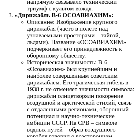
напрямую связывало технический
триумф с культом вождя.
«Дирижабль В-6 ОСОАВИАХИМ»:
Описание: Изображение крупного
дирижабля (часто в полете над
узнаваемыми просторами – тайгой,
льдами). Название «ОСОАВИАХИМ»
подчеркивает его принадлежность к
оборонному обществу.
Историческая значимость: В-6
«Осоавиахим» был крупнейшим и
наиболее совершенным советским
дирижаблем. Его трагическая гибель в
1938 г. не отменяет значимости символа:
дирижабли олицетворяли покорение
воздушной и арктической стихий, связь
с отдаленными регионами, оборонный
потенциал и научно-технические
амбиции СССР. На СРВ – символе
водных путей – образ воздушного
корабля говорил о всестороннем