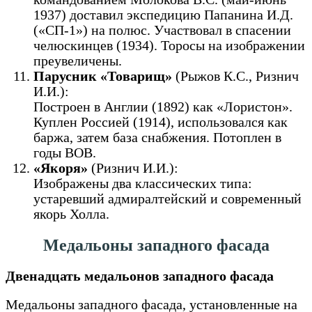
1937) доставил экспедицию Папанина И.Д.
(«СП-1») на полюс. Участвовал в спасении
челюскинцев (1934). Торосы на изображении
преувеличены.
Парусник «Товарищ»
(Рыжов К.С., Ризнич
И.И.):
Построен в Англии (1892) как «Лористон».
Куплен Россией (1914), использовался как
баржа, затем база снабжения. Потоплен в
годы ВОВ.
«Якоря»
(Ризнич И.И.):
Изображены два классических типа:
устаревший адмиралтейский и современный
якорь Холла.
Медальоны западного фасада
Двенадцать медальонов западного фасада
Медальоны западного фасада, установленные на