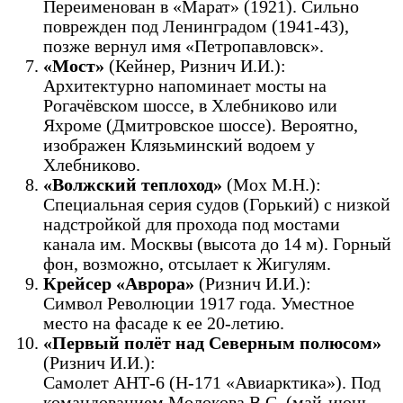
Переименован в «Марат» (1921). Сильно
поврежден под Ленинградом (1941-43),
позже вернул имя «Петропавловск».
«Мост»
(Кейнер, Ризнич И.И.):
Архитектурно напоминает мосты на
Рогачёвском шоссе, в Хлебниково или
Яхроме (Дмитровское шоссе). Вероятно,
изображен Клязьминский водоем у
Хлебниково.
«Волжский теплоход»
(Мох М.Н.):
Специальная серия судов (Горький) с низкой
надстройкой для прохода под мостами
канала им. Москвы (высота до 14 м). Горный
фон, возможно, отсылает к Жигулям.
Крейсер «Аврора»
(Ризнич И.И.):
Символ Революции 1917 года. Уместное
место на фасаде к ее 20-летию.
«Первый полёт над Северным полюсом»
(Ризнич И.И.):
Самолет АНТ-6 (Н-171 «Авиарктика»). Под
командованием Молокова В.С. (май-июнь