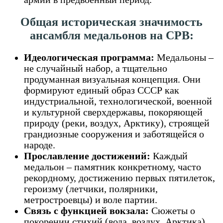
Общая историческая значимость
ансамбля медальонов на СРВ:
Идеологическая программа:
Медальоны –
не случайный набор, а тщательно
продуманная визуальная концепция. Они
формируют единый образ СССР как
индустриальной, технологической, военной
и культурной сверхдержавы, покоряющей
природу (реки, воздух, Арктику), строящей
грандиозные сооружения и заботящейся о
народе.
Прославление достижений:
Каждый
медальон – памятник конкретному, часто
рекордному, достижению первых пятилеток,
героизму (летчики, полярники,
метростроевцы) и воле партии.
Связь с функцией вокзала:
Сюжеты о
покорении стихий (вода, воздух, Арктика),