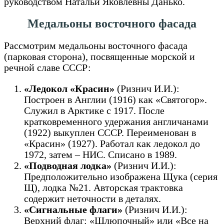
руководством Натальи Яковлевны Данько.
Медальоны восточного фасада
Рассмотрим медальоны восточного фасада
(парковая сторона), посвященные морской и
речной славе СССР:
«Ледокол «Красин»
(Ризнич И.И.):
Построен в Англии (1916) как «Святогор».
Служил в Арктике с 1917. После
кратковременного удержания англичанами
(1922) выкуплен СССР. Переименован в
«Красин» (1927). Работал как ледокол до
1972, затем – НИС. Списано в 1989.
«Подводная лодка»
(Ризнич И.И.):
Предположительно изображена Щука (серия
Щ), лодка №21. Авторская трактовка
содержит неточности в деталях.
«Сигнальные флаги»
(Ризнич И.И.):
Верхний флаг: «Шлюпочный» или «Все на