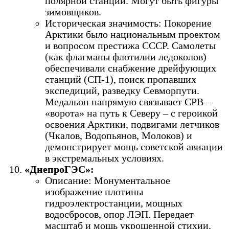
полярной станции. Могут быть фигуры
зимовщиков.
Историческая значимость: Покорение
Арктики было национальным проектом
и вопросом престижа СССР. Самолеты
(как флагманы флотилии ледоколов)
обеспечивали снабжение дрейфующих
станций (СП-1), поиск пропавших
экспедиций, разведку Севморпути.
Медальон напрямую связывает СРВ –
«ворота» на путь к Северу – с героикой
освоения Арктики, подвигами летчиков
(Чкалов, Водопьянов, Молоков) и
демонстрирует мощь советской авиации
в экстремальных условиях.
«ДнепроГЭС»:
Описание: Монументальное
изображение плотины
гидроэлектростанции, мощных
водосбросов, опор ЛЭП. Передает
масштаб и мощь укрощенной стихии.