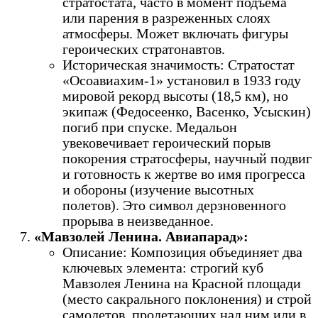
стратостата, часто в момент подъема
или парения в разреженных слоях
атмосферы. Может включать фигуры
героических стратонавтов.
Историческая значимость: Стратостат
«Осоавиахим-1» установил в 1933 году
мировой рекорд высоты (18,5 км), но
экипаж (Федосеенко, Васенко, Усыскин)
погиб при спуске. Медальон
увековечивает героический порыв
покорения стратосферы, научный подвиг
и готовность к жертве во имя прогресса
и обороны (изучение высотных
полетов). Это символ дерзновенного
прорыва в неизведанное.
«Мавзолей Ленина. Авиапарад»:
Описание: Композиция объединяет два
ключевых элемента: строгий куб
Мавзолея Ленина на Красной площади
(место сакрального поклонения) и строй
самолетов, пролетающих над ним или в