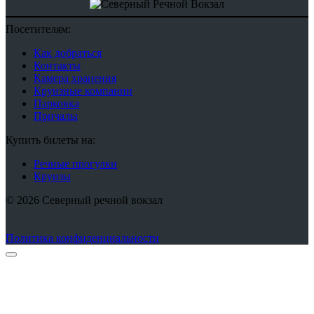
Посетителям:
Как добраться
Контакты
Камера хранения
Круизные компании
Парковка
Причалы
Купить билеты на:
Речные прогулки
Круизы
© 2026 Северный речной вокзал
Политика конфиденциальности