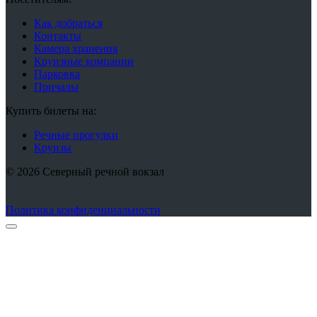
Как добраться
Контакты
Камера хранения
Круизные компании
Парковка
Причалы
Купить билеты на:
Речные прогулки
Круизы
© 2026 Северный речной вокзал
Политика конфиденциальности