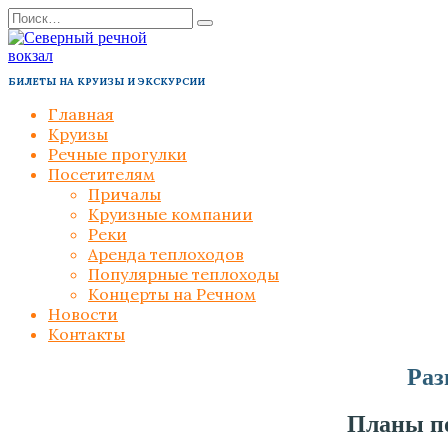
Перейти
Search
к
for:
содержанию
БИЛЕТЫ НА КРУИЗЫ И ЭКСКУРСИИ
Главная
Круизы
Речные прогулки
Посетителям
Причалы
Круизные компании
Реки
Аренда теплоходов
Популярные теплоходы
Концерты на Речном
Новости
Контакты
Раз
Планы по