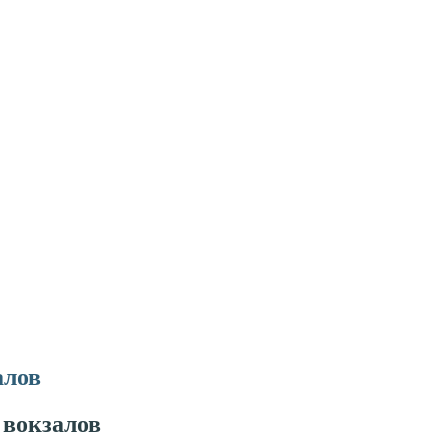
алов
 вокзалов