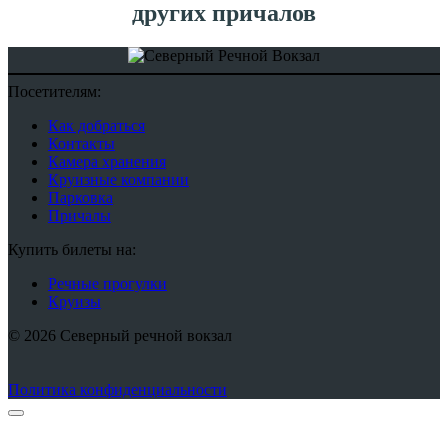
других причалов
Посетителям:
Как добраться
Контакты
Камера хранения
Круизные компании
Парковка
Причалы
Купить билеты на:
Речные прогулки
Круизы
© 2026 Северный речной вокзал
Политика конфиденциальности