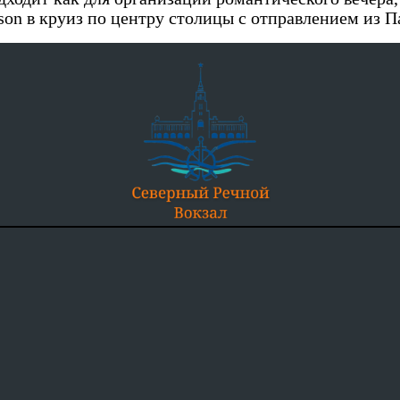
on в круиз по центру столицы с отправлением из П