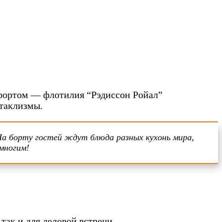
мфортом — флотилия “Рэдиссон Ройал”
атаклизмы.
На борту гостей ждут блюда разных кухонь мира,
многим!
так и для деловой встречи.