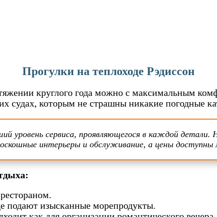
Прогулки на теплоходе Рэдиссон
ротяжении круглого года можно с максимальным ко
оих судах, которым не страшны никакие погодные к
й уровень сервиса, проявляющегося в каждой детали. 
оскошные интерьеры и обслуживание, а цены доступны 
тдыха:
 рестораном.
де подают изысканные морепродукты.
одходит как для организации романтического вечера, 