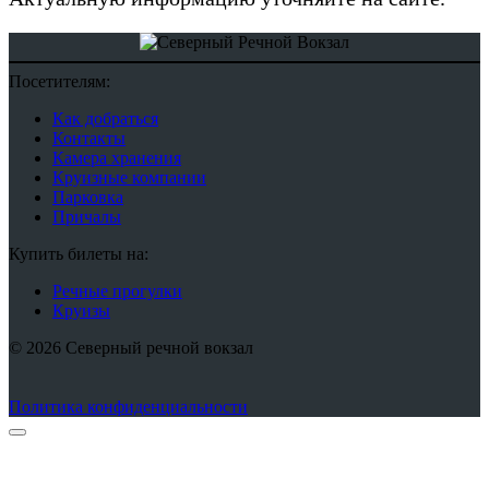
Посетителям:
Как добраться
Контакты
Камера хранения
Круизные компании
Парковка
Причалы
Купить билеты на:
Речные прогулки
Круизы
© 2026 Северный речной вокзал
Политика конфиденциальности